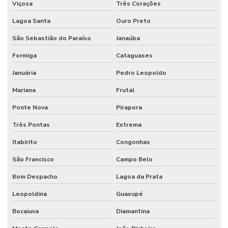
Viçosa
Três Corações
Lagoa Santa
Ouro Preto
São Sebastião do Paraíso
Janaúba
Formiga
Cataguases
Januária
Pedro Leopoldo
Mariana
Frutal
Ponte Nova
Pirapora
Três Pontas
Extrema
Itabirito
Congonhas
São Francisco
Campo Belo
Bom Despacho
Lagoa da Prata
Leopoldina
Guaxupé
Bocaiuva
Diamantina