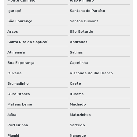
Monte Carmelo
João Pinheiro
Igarapé
Santana do Paraíso
São Lourenço
Santos Dumont
Arcos
São Gotardo
Santa Rita do Sapucaí
Andradas
Almenara
Salinas
Boa Esperança
Capelinha
Oliveira
Visconde do Rio Branco
Brumadinho
Caeté
Ouro Branco
Iturama
Mateus Leme
Machado
Jaíba
Matozinhos
Porteirinha
Sarzedo
Piumhi
Nanuque