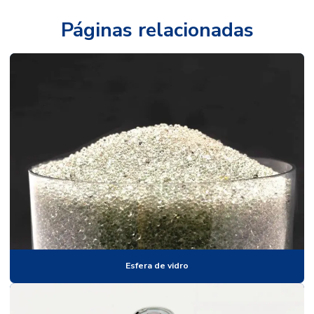
Esfera de vidro
Páginas relacionadas
Esferas de aço
Esferas de aço carbono
Esferas de aço cromo
Esferas de aço inox
Esferas de aço inoxidável
Esferas de aço para moagem
Esferas de aço para rolamentos
Esferas de aço para solda
Esferas de alta alumina
Esferas de alumina
Esfera de vidro
Esferas para braille
Esferas calibradas