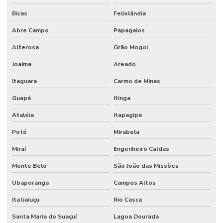
Bicas
Felixlândia
Abre Campo
Papagaios
Alterosa
Grão Mogol
Joaíma
Areado
Itaguara
Carmo de Minas
Guapé
Itinga
Ataléia
Itapagipe
Poté
Mirabela
Miraí
Engenheiro Caldas
Monte Belo
São João das Missões
Ubaporanga
Campos Altos
Itatiaiuçu
Rio Casca
Santa Maria do Suaçuí
Lagoa Dourada