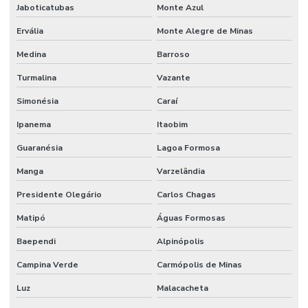
Jaboticatubas
Monte Azul
Ervália
Monte Alegre de Minas
Medina
Barroso
Turmalina
Vazante
Simonésia
Caraí
Ipanema
Itaobim
Guaranésia
Lagoa Formosa
Manga
Varzelândia
Presidente Olegário
Carlos Chagas
Matipó
Águas Formosas
Baependi
Alpinópolis
Campina Verde
Carmópolis de Minas
Luz
Malacacheta