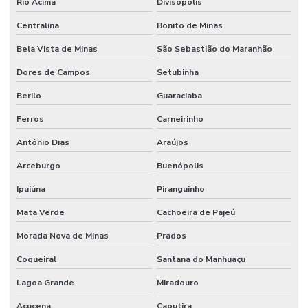
Rio Acima
Divisópolis
Centralina
Bonito de Minas
Bela Vista de Minas
São Sebastião do Maranhão
Dores de Campos
Setubinha
Berilo
Guaraciaba
Ferros
Carneirinho
Antônio Dias
Araújos
Arceburgo
Buenópolis
Ipuiúna
Piranguinho
Mata Verde
Cachoeira de Pajeú
Morada Nova de Minas
Prados
Coqueiral
Santana do Manhuaçu
Lagoa Grande
Miradouro
Açucena
Caputira