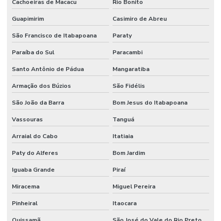
Cachoeiras de Macacu
Rio Bonito
Guapimirim
Casimiro de Abreu
São Francisco de Itabapoana
Paraty
Paraíba do Sul
Paracambi
Santo Antônio de Pádua
Mangaratiba
Armação dos Búzios
São Fidélis
São João da Barra
Bom Jesus do Itabapoana
Vassouras
Tanguá
Arraial do Cabo
Itatiaia
Paty do Alferes
Bom Jardim
Iguaba Grande
Piraí
Miracema
Miguel Pereira
Pinheiral
Itaocara
Quissamã
São José do Vale do Rio Preto