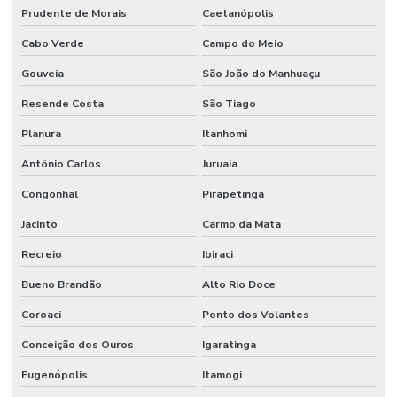
Prudente de Morais
Caetanópolis
Cabo Verde
Campo do Meio
Gouveia
São João do Manhuaçu
Resende Costa
São Tiago
Planura
Itanhomi
Antônio Carlos
Juruaia
Congonhal
Pirapetinga
Jacinto
Carmo da Mata
Recreio
Ibiraci
Bueno Brandão
Alto Rio Doce
Coroaci
Ponto dos Volantes
Conceição dos Ouros
Igaratinga
Eugenópolis
Itamogi