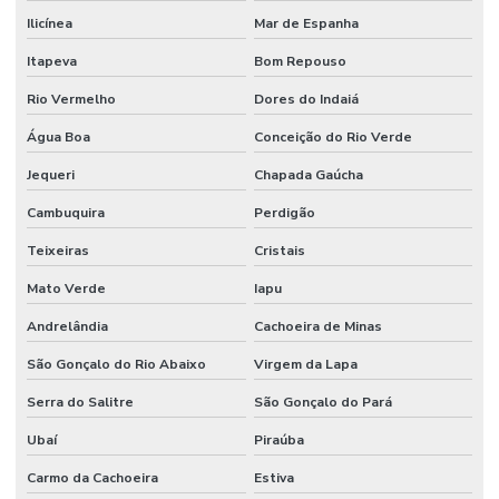
Ilicínea
Mar de Espanha
Itapeva
Bom Repouso
Rio Vermelho
Dores do Indaiá
Água Boa
Conceição do Rio Verde
Jequeri
Chapada Gaúcha
Cambuquira
Perdigão
Teixeiras
Cristais
Mato Verde
Iapu
Andrelândia
Cachoeira de Minas
São Gonçalo do Rio Abaixo
Virgem da Lapa
Serra do Salitre
São Gonçalo do Pará
Ubaí
Piraúba
Carmo da Cachoeira
Estiva