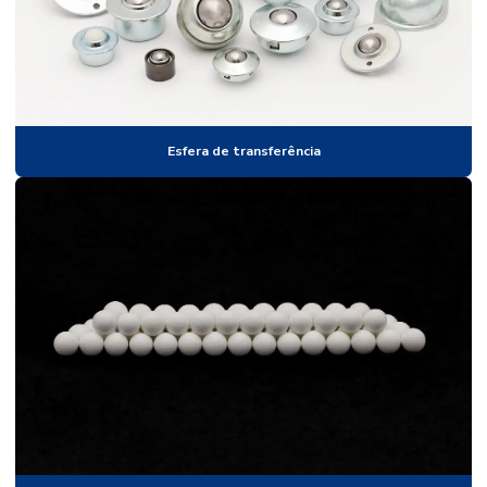
Esferas para rolamentos
Esferas de silicato de zircônio
Esferas de tungstênio
Esfera de transferência
Esferas para válvulas
Esferas de vidro para moagem
Esferas de vidro para moinho
Esferas de zircônio
Fornecedor de esferas
Loja de esferas de aço
Microesfera de vidro
Microesfera de vidro preço
Microesferas de vidro refletivas