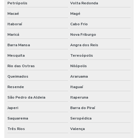
Petrópolis
Volta Redonda
Macaé
Magé
Itaboraí
Cabo Frio
Maricá
Nova Friburgo
Barra Mansa
Angra dos Reis
Mesquita
Teresópolis
Rio das Ostras
Nilópolis
Queimados
Araruama
Resende
Itaguaí
São Pedro da Aldeia
Itaperuna
Japeri
Barra do Piraí
Saquarema
Seropédica
Três Rios
Valença