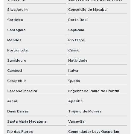
Silva Jardim
Conceição de Macabu
Cordeiro
Porto Real
Cantagalo
Sapucaia
Mendes
Rio Claro
Porciúncula
Carmo
Sumidouro
Natividade
Cambuci
Italva
Carapebus
Quatis
Cardoso Moreira
Engenheiro Paulo de Frontin
Areal
Aperibé
Duas Barras
Trajano de Moraes
Santa Maria Madalena
Varre-Sai
Rio das Flores
Comendador Levy Gasparian