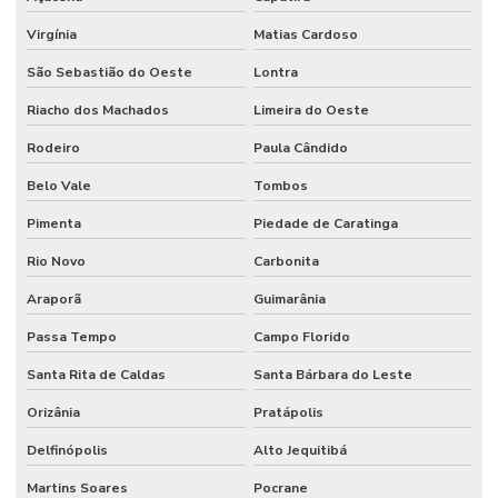
Virgínia
Matias Cardoso
São Sebastião do Oeste
Lontra
Riacho dos Machados
Limeira do Oeste
Rodeiro
Paula Cândido
Belo Vale
Tombos
Pimenta
Piedade de Caratinga
Rio Novo
Carbonita
Araporã
Guimarânia
Passa Tempo
Campo Florido
Santa Rita de Caldas
Santa Bárbara do Leste
Orizânia
Pratápolis
Delfinópolis
Alto Jequitibá
Martins Soares
Pocrane