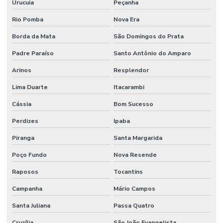
Urucuia
Peçanha
Rio Pomba
Nova Era
Borda da Mata
São Domingos do Prata
Padre Paraíso
Santo Antônio do Amparo
Arinos
Resplendor
Lima Duarte
Itacarambi
Cássia
Bom Sucesso
Perdizes
Ipaba
Piranga
Santa Margarida
Poço Fundo
Nova Resende
Raposos
Tocantins
Campanha
Mário Campos
Santa Juliana
Passa Quatro
Cruzília
São João Evangelista