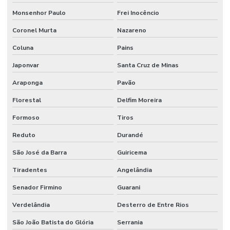
Monsenhor Paulo
Frei Inocêncio
Coronel Murta
Nazareno
Coluna
Pains
Japonvar
Santa Cruz de Minas
Araponga
Pavão
Florestal
Delfim Moreira
Formoso
Tiros
Reduto
Durandé
São José da Barra
Guiricema
Tiradentes
Angelândia
Senador Firmino
Guarani
Verdelândia
Desterro de Entre Rios
São João Batista do Glória
Serrania