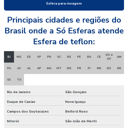
Esfera para moagem
Microesferas de vidro para sinalização
Principais cidades e regiões do
Brasil onde a Só Esferas atende
Esfera de teflon:
GO e
RJ
MG
ES
SP
PR
SC
RS
PE
BA
CE
AM
DF
PA
AC
AL
AP
MA
MT
MS
PB
PI
RN
RO
RR
SE
TO
Rio de Janeiro
São Gonçalo
Duque de Caxias
Nova Iguaçu
Campos dos Goytacazes
Belford Roxo
Niterói
São João de Meriti