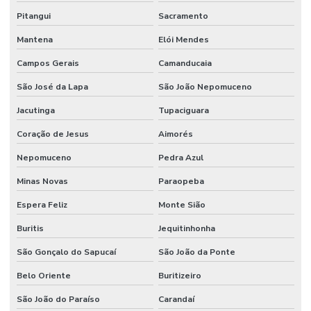
Pitangui
Sacramento
Mantena
Elói Mendes
Campos Gerais
Camanducaia
São José da Lapa
São João Nepomuceno
Jacutinga
Tupaciguara
Coração de Jesus
Aimorés
Nepomuceno
Pedra Azul
Minas Novas
Paraopeba
Espera Feliz
Monte Sião
Buritis
Jequitinhonha
São Gonçalo do Sapucaí
São João da Ponte
Belo Oriente
Buritizeiro
São João do Paraíso
Carandaí