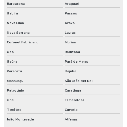
Barbacena
Araguari
Itabira
Passos
Nova Lima
Araxá
Nova Serrana
Lavras
Coronel Fabriciano
Muriaé
Ubá
Ituiutaba
Itaúna
Pará de Minas
Paracatu
Itajubá
Manhuaçu
São João del Rei
Patrocínio
Caratinga
Unaí
Esmeraldas
Timóteo
Curvelo
João Monlevade
Alfenas