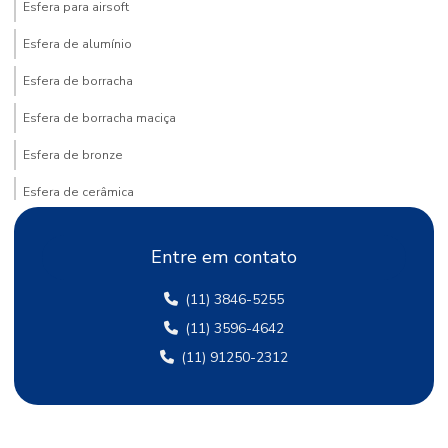
Esfera para airsoft
Esfera de alumínio
Esfera de borracha
Esfera de borracha maciça
Esfera de bronze
Esfera de cerâmica
Esfera de latão
Entre em contato
Esfera de metal duro
(11) 3846-5255
Esfera para moagem
(11) 3596-4642
Esfera de teflon
(11) 91250-2312
Esfera de transferência
Esfera transferidora