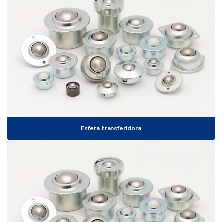
Esferas para campo de malha
Esferas para moinho
Esferas para moinho de bolas
Esferas de nitreto de silício
Esferas de nylon
Esferas de oxido de zircônio
Esferas plasticas
Esfera transferidora
Esferas de plastico
Esferas de plastico para airsoft
Esferas de poliacetal
Esferas de polipropileno
Esferas de precisão