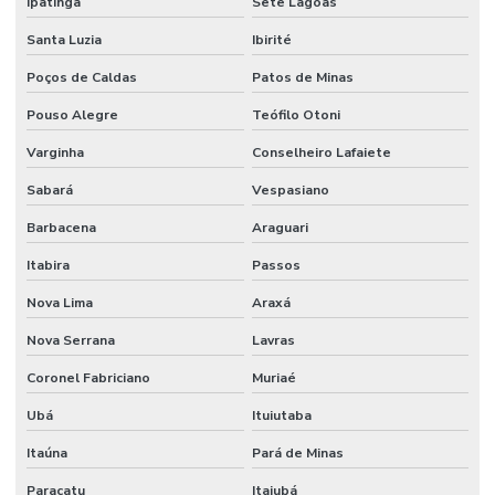
Ipatinga
Sete Lagoas
Santa Luzia
Ibirité
Poços de Caldas
Patos de Minas
Pouso Alegre
Teófilo Otoni
Varginha
Conselheiro Lafaiete
Sabará
Vespasiano
Barbacena
Araguari
Itabira
Passos
Nova Lima
Araxá
Nova Serrana
Lavras
Coronel Fabriciano
Muriaé
Ubá
Ituiutaba
Itaúna
Pará de Minas
Paracatu
Itajubá