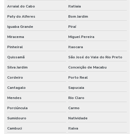
Arraial do Cabo
Itatiaia
Paty do Alferes
Bom Jardim
Iguaba Grande
Piraí
Miracema
Miguel Pereira
Pinheiral
Itaocara
Quissamã
São José do Vale do Rio Preto
Silva Jardim
Conceição de Macabu
Cordeiro
Porto Real
Cantagalo
Sapucaia
Mendes
Rio Claro
Porciúncula
Carmo
Sumidouro
Natividade
Cambuci
Italva