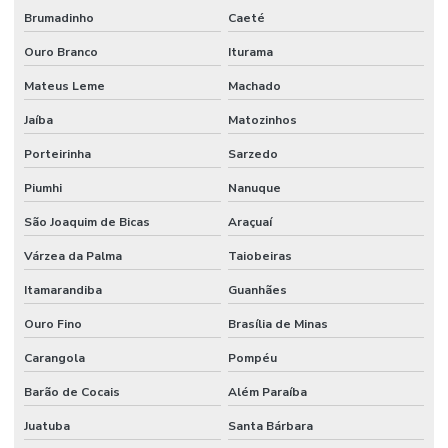
Brumadinho
Caeté
Ouro Branco
Iturama
Mateus Leme
Machado
Jaíba
Matozinhos
Porteirinha
Sarzedo
Piumhi
Nanuque
São Joaquim de Bicas
Araçuaí
Várzea da Palma
Taiobeiras
Itamarandiba
Guanhães
Ouro Fino
Brasília de Minas
Carangola
Pompéu
Barão de Cocais
Além Paraíba
Juatuba
Santa Bárbara