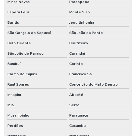
Minas Novas
Paraopeba
Espera Feliz
Monte Sião
Buritis
Jequitinhonha
São Gonçalo do Sapucaí
São João da Ponte
Belo Oriente
Buritizeiro
São João do Paraíso
Carandaí
Bambuí
Corinto
Carmo do Cajuru
Francisco Sá
Raul Soares
Conceição do Mato Dentro
Inhapim
Abaeté
Ibiá
Serro
Muzambinho
Paraguaçu
Perdões
Caxambu