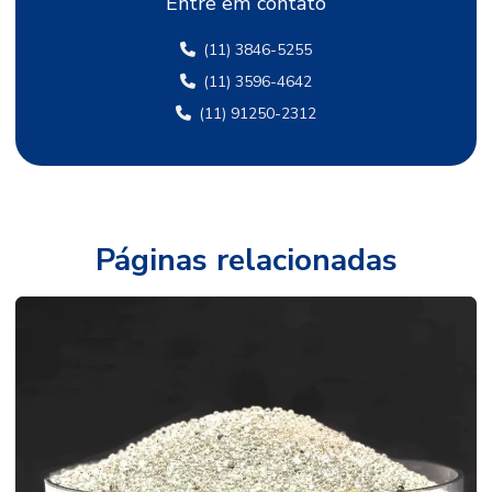
Entre em contato
Esfera de metal duro
(11) 3846-5255
Esfera para moagem
(11) 3596-4642
Esfera de teflon
(11) 91250-2312
Esfera de transferência
Esfera transferidora
Esfera de vidro
Páginas relacionadas
Esferas de aço
Esferas de aço carbono
Esferas de aço cromo
Esferas de aço inox
Esferas de aço inoxidável
Esferas de aço para moagem