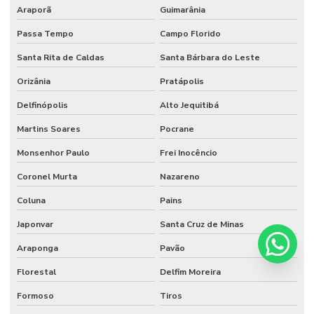
Araporã
Guimarânia
Passa Tempo
Campo Florido
Santa Rita de Caldas
Santa Bárbara do Leste
Orizânia
Pratápolis
Delfinópolis
Alto Jequitibá
Martins Soares
Pocrane
Monsenhor Paulo
Frei Inocêncio
Coronel Murta
Nazareno
Coluna
Pains
Japonvar
Santa Cruz de Minas
Araponga
Pavão
Florestal
Delfim Moreira
Formoso
Tiros