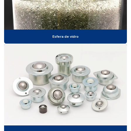
Esferas de aço para rolamentos
Esferas de aço para solda
Esferas de alta alumina
Esferas de alumina
Esfera de vidro
Esferas para braille
Esferas calibradas
Esferas para campo de malha
Esferas para moinho
Esferas para moinho de bolas
Esferas de nitreto de silício
Esferas de nylon
Esferas de oxido de zircônio