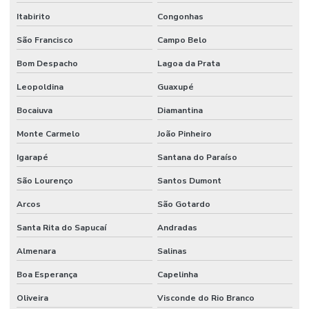
Itabirito
Congonhas
São Francisco
Campo Belo
Bom Despacho
Lagoa da Prata
Leopoldina
Guaxupé
Bocaiuva
Diamantina
Monte Carmelo
João Pinheiro
Igarapé
Santana do Paraíso
São Lourenço
Santos Dumont
Arcos
São Gotardo
Santa Rita do Sapucaí
Andradas
Almenara
Salinas
Boa Esperança
Capelinha
Oliveira
Visconde do Rio Branco