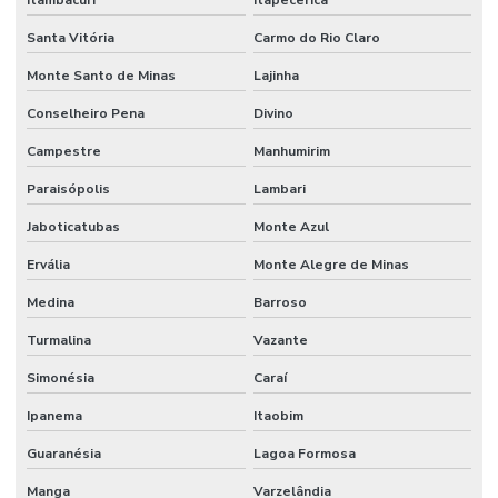
Itambacuri
Itapecerica
Santa Vitória
Carmo do Rio Claro
Monte Santo de Minas
Lajinha
Conselheiro Pena
Divino
Campestre
Manhumirim
Paraisópolis
Lambari
Jaboticatubas
Monte Azul
Ervália
Monte Alegre de Minas
Medina
Barroso
Turmalina
Vazante
Simonésia
Caraí
Ipanema
Itaobim
Guaranésia
Lagoa Formosa
Manga
Varzelândia