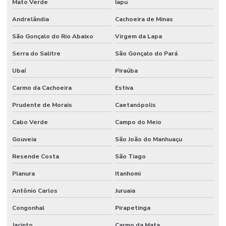
Mato Verde
Iapu
Andrelândia
Cachoeira de Minas
São Gonçalo do Rio Abaixo
Virgem da Lapa
Serra do Salitre
São Gonçalo do Pará
Ubaí
Piraúba
Carmo da Cachoeira
Estiva
Prudente de Morais
Caetanópolis
Cabo Verde
Campo do Meio
Gouveia
São João do Manhuaçu
Resende Costa
São Tiago
Planura
Itanhomi
Antônio Carlos
Juruaia
Congonhal
Pirapetinga
Jacinto
Carmo da Mata