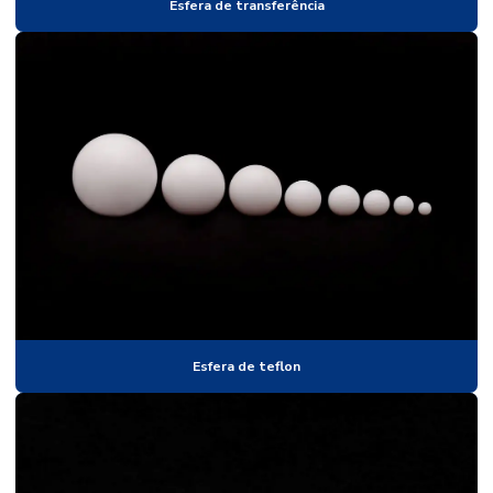
Esferas plasticas
Esfera de transferência
Esferas de plastico
Esferas de plastico para airsoft
Esferas de poliacetal
Esferas de polipropileno
Esferas de precisão
Esferas para rolamentos
Esferas de silicato de zircônio
Esferas de tungstênio
Esfera de teflon
Esferas para válvulas
Esferas de vidro para moagem
Esferas de vidro para moinho
Esferas de zircônio