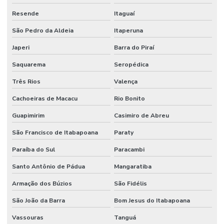
Resende
Itaguaí
São Pedro da Aldeia
Itaperuna
Japeri
Barra do Piraí
Saquarema
Seropédica
Três Rios
Valença
Cachoeiras de Macacu
Rio Bonito
Guapimirim
Casimiro de Abreu
São Francisco de Itabapoana
Paraty
Paraíba do Sul
Paracambi
Santo Antônio de Pádua
Mangaratiba
Armação dos Búzios
São Fidélis
São João da Barra
Bom Jesus do Itabapoana
Vassouras
Tanguá