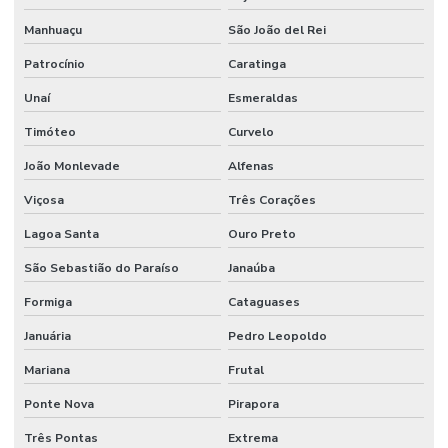
Manhuaçu
São João del Rei
Patrocínio
Caratinga
Unaí
Esmeraldas
Timóteo
Curvelo
João Monlevade
Alfenas
Viçosa
Três Corações
Lagoa Santa
Ouro Preto
São Sebastião do Paraíso
Janaúba
Formiga
Cataguases
Januária
Pedro Leopoldo
Mariana
Frutal
Ponte Nova
Pirapora
Três Pontas
Extrema