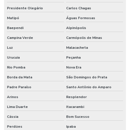
Presidente Olegário
Carlos Chagas
Matipó
Águas Formosas
Baependi
Alpinópolis
Campina Verde
Carmópolis de Minas
Luz
Malacacheta
Urucuia
Peçanha
Rio Pomba
Nova Era
Borda da Mata
São Domingos do Prata
Padre Paraíso
Santo Antônio do Amparo
Arinos
Resplendor
Lima Duarte
Itacarambi
Cássia
Bom Sucesso
Perdizes
Ipaba