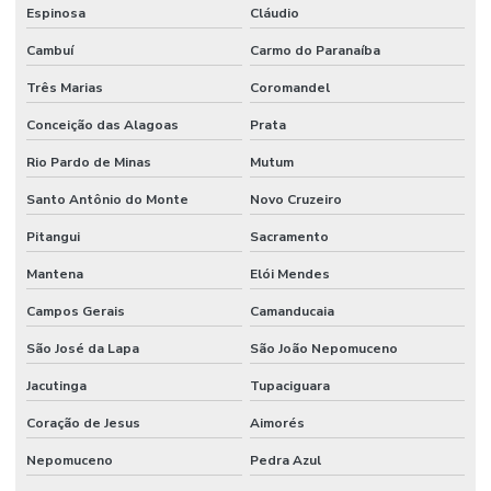
Espinosa
Cláudio
Cambuí
Carmo do Paranaíba
Três Marias
Coromandel
Conceição das Alagoas
Prata
Rio Pardo de Minas
Mutum
Santo Antônio do Monte
Novo Cruzeiro
Pitangui
Sacramento
Mantena
Elói Mendes
Campos Gerais
Camanducaia
São José da Lapa
São João Nepomuceno
Jacutinga
Tupaciguara
Coração de Jesus
Aimorés
Nepomuceno
Pedra Azul