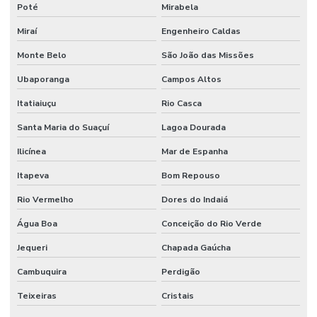
Poté
Mirabela
Miraí
Engenheiro Caldas
Monte Belo
São João das Missões
Ubaporanga
Campos Altos
Itatiaiuçu
Rio Casca
Santa Maria do Suaçuí
Lagoa Dourada
Ilicínea
Mar de Espanha
Itapeva
Bom Repouso
Rio Vermelho
Dores do Indaiá
Água Boa
Conceição do Rio Verde
Jequeri
Chapada Gaúcha
Cambuquira
Perdigão
Teixeiras
Cristais