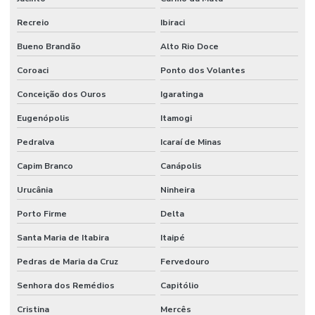
Recreio
Ibiraci
Bueno Brandão
Alto Rio Doce
Coroaci
Ponto dos Volantes
Conceição dos Ouros
Igaratinga
Eugenópolis
Itamogi
Pedralva
Icaraí de Minas
Capim Branco
Canápolis
Urucânia
Ninheira
Porto Firme
Delta
Santa Maria de Itabira
Itaipé
Pedras de Maria da Cruz
Fervedouro
Senhora dos Remédios
Capitólio
Cristina
Mercês