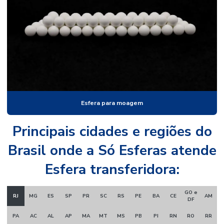
Fornecedor de esferas
Loja de esferas de aço
Microesfera de vidro
Microesfera de vidro preço
Microesferas de vidro refletivas
Esfera para moagem
Microesferas de vidro para sinalização
Principais cidades e regiões do
Brasil onde a Só Esferas atende
Esfera transferidora:
GO e
RJ
MG
ES
SP
PR
SC
RS
PE
BA
CE
AM
DF
PA
AC
AL
AP
MA
MT
MS
PB
PI
RN
RO
RR