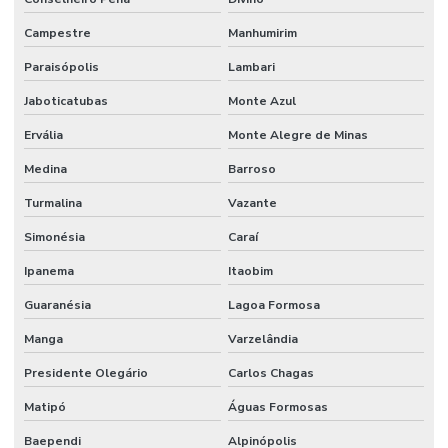
Campestre
Manhumirim
Paraisópolis
Lambari
Jaboticatubas
Monte Azul
Ervália
Monte Alegre de Minas
Medina
Barroso
Turmalina
Vazante
Simonésia
Caraí
Ipanema
Itaobim
Guaranésia
Lagoa Formosa
Manga
Varzelândia
Presidente Olegário
Carlos Chagas
Matipó
Águas Formosas
Baependi
Alpinópolis