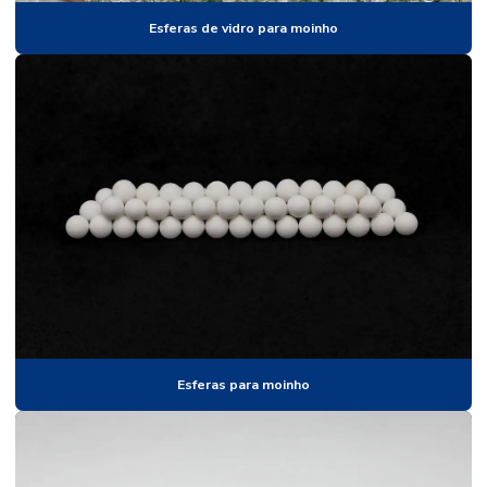
Esferas de alumina
Esferas de vidro para moinho
Esferas para braille
Esferas calibradas
Esferas para campo de malha
Esferas para moinho
Esferas para moinho de bolas
Esferas de nitreto de silício
Esferas de nylon
Esferas de oxido de zircônio
Esferas plasticas
Esferas para moinho
Esferas de plastico
Esferas de plastico para airsoft