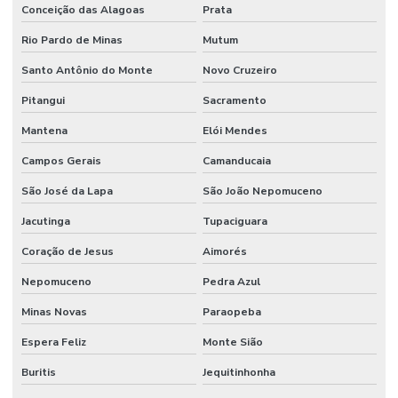
Conceição das Alagoas
Prata
Rio Pardo de Minas
Mutum
Santo Antônio do Monte
Novo Cruzeiro
Pitangui
Sacramento
Mantena
Elói Mendes
Campos Gerais
Camanducaia
São José da Lapa
São João Nepomuceno
Jacutinga
Tupaciguara
Coração de Jesus
Aimorés
Nepomuceno
Pedra Azul
Minas Novas
Paraopeba
Espera Feliz
Monte Sião
Buritis
Jequitinhonha