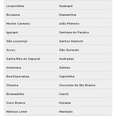
Leopoldina
Guaxupé
Bocaiuva
Diamantina
Monte Carmelo
João Pinheiro
Igarapé
Santana do Paraíso
São Lourenço
Santos Dumont
Arcos
São Gotardo
Santa Rita do Sapucaí
Andradas
Almenara
Salinas
Boa Esperança
Capelinha
Oliveira
Visconde do Rio Branco
Brumadinho
Caeté
Ouro Branco
Iturama
Mateus Leme
Machado