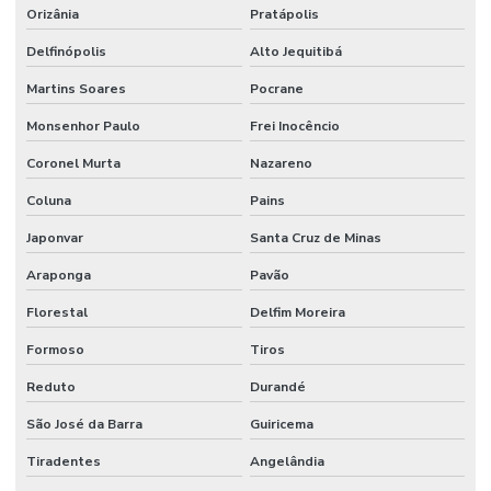
Orizânia
Pratápolis
Delfinópolis
Alto Jequitibá
Martins Soares
Pocrane
Monsenhor Paulo
Frei Inocêncio
Coronel Murta
Nazareno
Coluna
Pains
Japonvar
Santa Cruz de Minas
Araponga
Pavão
Florestal
Delfim Moreira
Formoso
Tiros
Reduto
Durandé
São José da Barra
Guiricema
Tiradentes
Angelândia