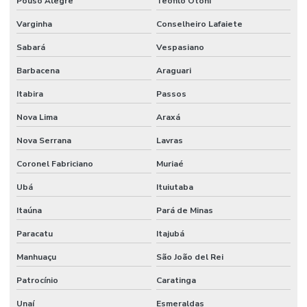
Pouso Alegre
Teófilo Otoni
Varginha
Conselheiro Lafaiete
Sabará
Vespasiano
Barbacena
Araguari
Itabira
Passos
Nova Lima
Araxá
Nova Serrana
Lavras
Coronel Fabriciano
Muriaé
Ubá
Ituiutaba
Itaúna
Pará de Minas
Paracatu
Itajubá
Manhuaçu
São João del Rei
Patrocínio
Caratinga
Unaí
Esmeraldas