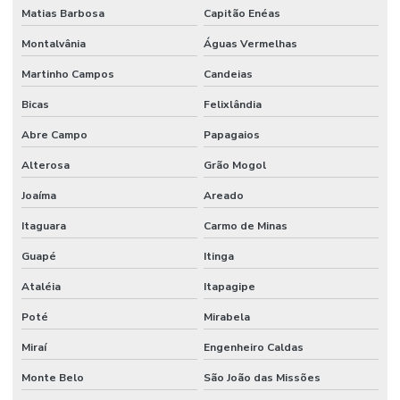
Matias Barbosa
Capitão Enéas
Montalvânia
Águas Vermelhas
Martinho Campos
Candeias
Bicas
Felixlândia
Abre Campo
Papagaios
Alterosa
Grão Mogol
Joaíma
Areado
Itaguara
Carmo de Minas
Guapé
Itinga
Ataléia
Itapagipe
Poté
Mirabela
Miraí
Engenheiro Caldas
Monte Belo
São João das Missões