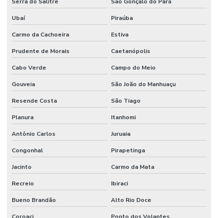
Serra do Salitre
São Gonçalo do Pará
Ubaí
Piraúba
Carmo da Cachoeira
Estiva
Prudente de Morais
Caetanópolis
Cabo Verde
Campo do Meio
Gouveia
São João do Manhuaçu
Resende Costa
São Tiago
Planura
Itanhomi
Antônio Carlos
Juruaia
Congonhal
Pirapetinga
Jacinto
Carmo da Mata
Recreio
Ibiraci
Bueno Brandão
Alto Rio Doce
Coroaci
Ponto dos Volantes