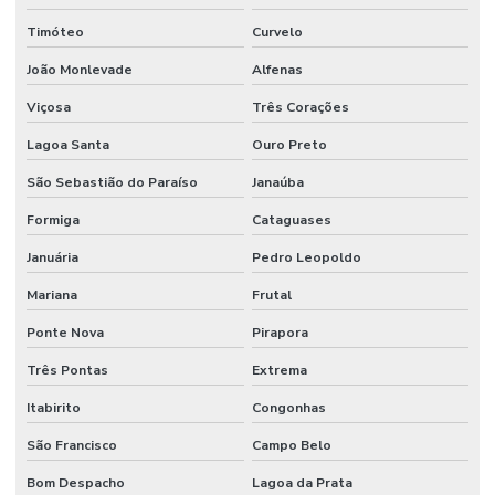
Timóteo
Curvelo
João Monlevade
Alfenas
Viçosa
Três Corações
Lagoa Santa
Ouro Preto
São Sebastião do Paraíso
Janaúba
Formiga
Cataguases
Januária
Pedro Leopoldo
Mariana
Frutal
Ponte Nova
Pirapora
Três Pontas
Extrema
Itabirito
Congonhas
São Francisco
Campo Belo
Bom Despacho
Lagoa da Prata