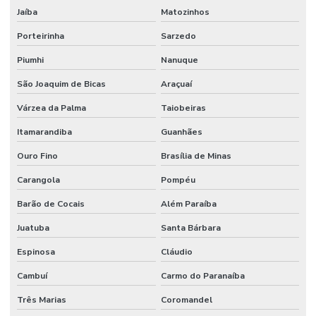
Jaíba
Matozinhos
Porteirinha
Sarzedo
Piumhi
Nanuque
São Joaquim de Bicas
Araçuaí
Várzea da Palma
Taiobeiras
Itamarandiba
Guanhães
Ouro Fino
Brasília de Minas
Carangola
Pompéu
Barão de Cocais
Além Paraíba
Juatuba
Santa Bárbara
Espinosa
Cláudio
Cambuí
Carmo do Paranaíba
Três Marias
Coromandel