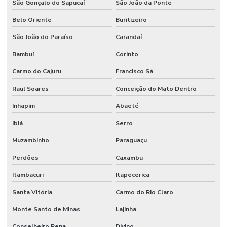
São Gonçalo do Sapucaí
São João da Ponte
Belo Oriente
Buritizeiro
São João do Paraíso
Carandaí
Bambuí
Corinto
Carmo do Cajuru
Francisco Sá
Raul Soares
Conceição do Mato Dentro
Inhapim
Abaeté
Ibiá
Serro
Muzambinho
Paraguaçu
Perdões
Caxambu
Itambacuri
Itapecerica
Santa Vitória
Carmo do Rio Claro
Monte Santo de Minas
Lajinha
Conselheiro Pena
Divino