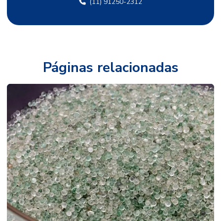
(11) 91250-2312
Esfera de transferência
Esfera transferidora
Esfera de vidro
Páginas relacionadas
Esferas de aço
Esferas de aço carbono
Esferas de aço cromo
Esferas de aço inox
Esferas de aço inoxidável
Esferas de aço para moagem
Esferas de aço para rolamentos
Esferas de aço para solda
Esferas de alta alumina