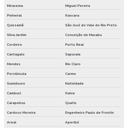
Miracema
Miguel Pereira
Pinheiral
Itaocara
Quissamã
São José do Vale do Rio Preto
Silva Jardim
Conceição de Macabu
Cordeiro
Porto Real
Cantagalo
Sapucaia
Mendes
Rio Claro
Porciúncula
Carmo
Sumidouro
Natividade
Cambuci
Italva
Carapebus
Quatis
Cardoso Moreira
Engenheiro Paulo de Frontin
Areal
Aperibé