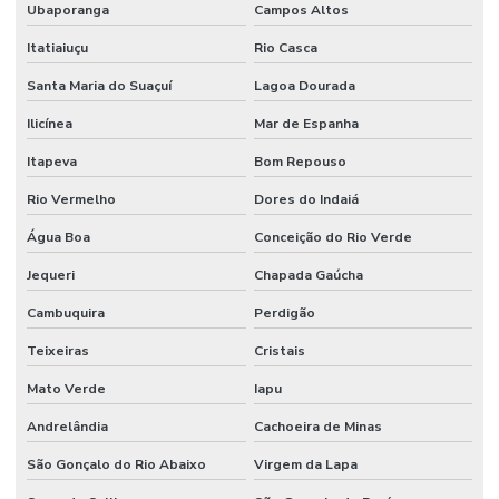
Ubaporanga
Campos Altos
Itatiaiuçu
Rio Casca
Santa Maria do Suaçuí
Lagoa Dourada
Ilicínea
Mar de Espanha
Itapeva
Bom Repouso
Rio Vermelho
Dores do Indaiá
Água Boa
Conceição do Rio Verde
Jequeri
Chapada Gaúcha
Cambuquira
Perdigão
Teixeiras
Cristais
Mato Verde
Iapu
Andrelândia
Cachoeira de Minas
São Gonçalo do Rio Abaixo
Virgem da Lapa