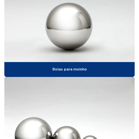
Esferas de poliacetal
Esferas de polipropileno
Esferas de precisão
Esferas para rolamentos
Esferas de silicato de zircônio
Esferas de tungstênio
Bolas para moinho
Esferas para válvulas
Esferas de vidro para moagem
Esferas de vidro para moinho
Esferas de zircônio
Fornecedor de esferas
Loja de esferas de aço