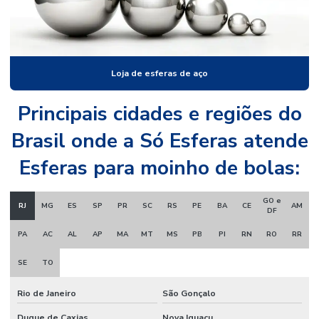
Microesfera de vidro
Microesfera de vidro preço
Microesferas de vidro refletivas
Loja de esferas de aço
Microesferas de vidro para sinalização
Principais cidades e regiões do
Brasil onde a Só Esferas atende
Esferas para moinho de bolas:
GO e
RJ
MG
ES
SP
PR
SC
RS
PE
BA
CE
AM
DF
PA
AC
AL
AP
MA
MT
MS
PB
PI
RN
RO
RR
SE
TO
Rio de Janeiro
São Gonçalo
Duque de Caxias
Nova Iguaçu