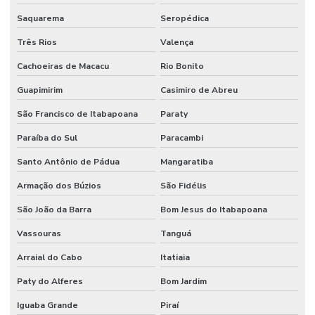
Saquarema
Seropédica
Três Rios
Valença
Cachoeiras de Macacu
Rio Bonito
Guapimirim
Casimiro de Abreu
São Francisco de Itabapoana
Paraty
Paraíba do Sul
Paracambi
Santo Antônio de Pádua
Mangaratiba
Armação dos Búzios
São Fidélis
São João da Barra
Bom Jesus do Itabapoana
Vassouras
Tanguá
Arraial do Cabo
Itatiaia
Paty do Alferes
Bom Jardim
Iguaba Grande
Piraí