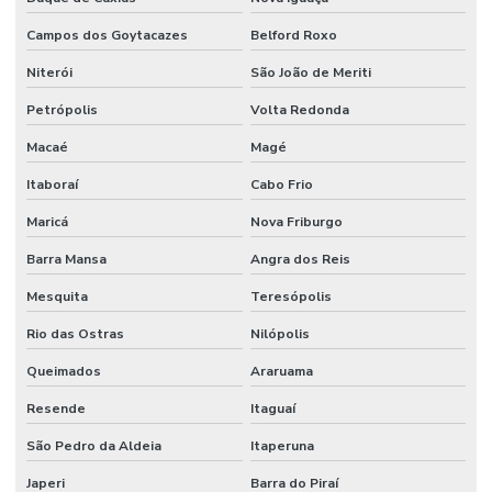
Campos dos Goytacazes
Belford Roxo
Niterói
São João de Meriti
Petrópolis
Volta Redonda
Macaé
Magé
Itaboraí
Cabo Frio
Maricá
Nova Friburgo
Barra Mansa
Angra dos Reis
Mesquita
Teresópolis
Rio das Ostras
Nilópolis
Queimados
Araruama
Resende
Itaguaí
São Pedro da Aldeia
Itaperuna
Japeri
Barra do Piraí